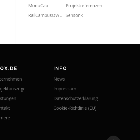
MonoCab
Projektreferenzen
RailCampusOWL
Sensorik
IQX.DE
INFO
ternehmen
News
ojektauszüge
Impressum
istungen
Datenschutzerklärung
ntakt
Cookie-Richtlinie (EU)
rriere