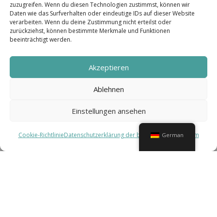
zuzugreifen. Wenn du diesen Technologien zustimmst, können wir
Daten wie das Surfverhalten oder eindeutige IDs auf dieser Website
verarbeiten. Wenn du deine Zustimmung nicht erteilst oder
zurückziehst, können bestimmte Merkmale und Funktionen
beeinträchtigt werden.
Akzeptieren
Ablehnen
Einstellungen ansehen
Cookie-Richtlinie
Datenschutzerklärung der biqx GmbH
Impressum
German
UNTERNEHMENSLEITBILD
ÜBERZEUGUNGEN, DIE