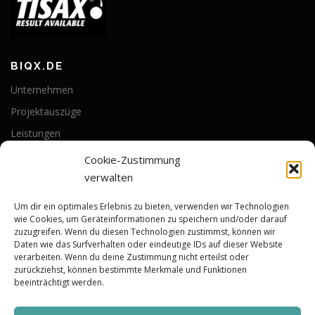
BIQX.DE
Unternehmen
Projektauszüge
Leistungen
Kontakt
Cookie-Zustimmung
Karriere
verwalten
Um dir ein optimales Erlebnis zu bieten, verwenden wir Technologien
INFO
wie Cookies, um Geräteinformationen zu speichern und/oder darauf
zuzugreifen. Wenn du diesen Technologien zustimmst, können wir
News
Daten wie das Surfverhalten oder eindeutige IDs auf dieser Website
verarbeiten. Wenn du deine Zustimmung nicht erteilst oder
Impressum
zurückziehst, können bestimmte Merkmale und Funktionen
beeinträchtigt werden.
Datenschutzerklärung
Cookie-Richtlinie (EU)