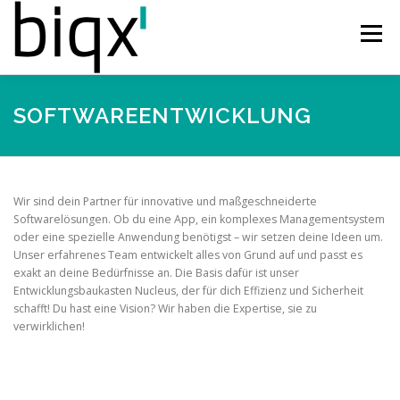
Zum
Inhalt
Menü
springen
BUSINESS INTELLIGENCE
INTERNET OF THINGS
SOFTWAREENTWICKLUNG
KONTAKT
KARRIERE
Wir sind dein Partner für innovative und maßgeschneiderte
Softwarelösungen. Ob du eine App, ein komplexes Managementsystem
oder eine spezielle Anwendung benötigst – wir setzen deine Ideen um.
Unser erfahrenes Team entwickelt alles von Grund auf und passt es
exakt an deine Bedürfnisse an. Die Basis dafür ist unser
Entwicklungsbaukasten Nucleus, der für dich Effizienz und Sicherheit
schafft! Du hast eine Vision? Wir haben die Expertise, sie zu
verwirklichen!