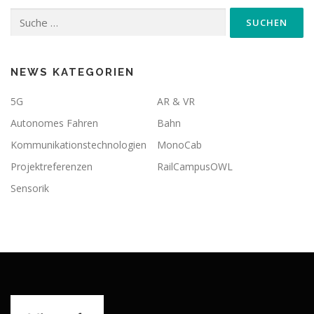
Suche
nach:
NEWS KATEGORIEN
5G
AR & VR
Autonomes Fahren
Bahn
Kommunikationstechnologien
MonoCab
Projektreferenzen
RailCampusOWL
Sensorik